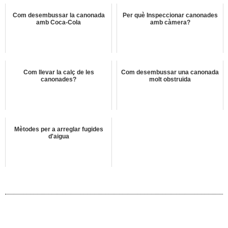
Com desembussar la canonada
Per què Inspeccionar canonades
amb Coca-Cola
amb càmera?
Com llevar la calç de les
Com desembussar una canonada
canonades?
molt obstruïda
Mètodes per a arreglar fugides
d'aigua