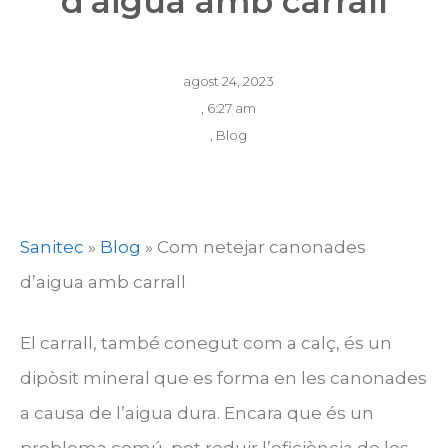
d’aigua amb carrall
agost 24, 2023
,
6:27 am
,
Blog
Sanitec
»
Blog
»
Com netejar canonades
d’aigua amb carrall
El carrall, també conegut com a calç, és un
dipòsit mineral que es forma en les canonades
a causa de l’aigua dura. Encara que és un
problema comú, pot reduir l’eficiència de les