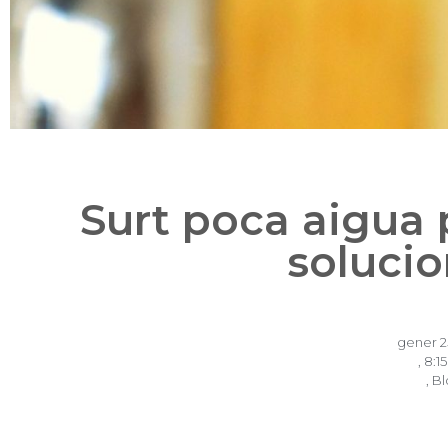
Surt poca aigua 
solucio
gener 2
,
8:1
,
Bl