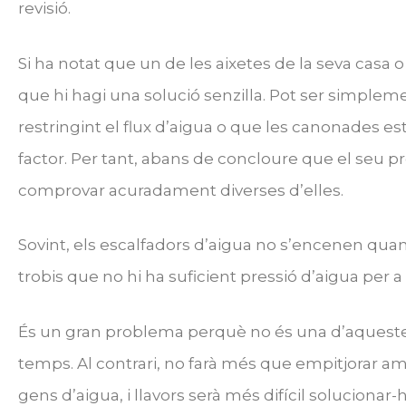
revisió.
Si ha notat que un de les aixetes de la seva casa o
que hi hagi una solució senzilla. Pot ser simple
restringint el flux d’aigua o que les canonades e
factor. Per tant, abans de concloure que el seu p
comprovar acuradament diverses d’elles.
Sovint, els escalfadors d’aigua no s’encenen quan 
trobis que no hi ha suficient pressió d’aigua per a 
És un gran problema perquè no és una d’aquestes
temps. Al contrari, no farà més que empitjorar amb
gens d’aigua, i llavors serà més difícil solucionar-