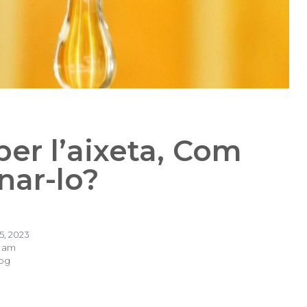
per l’aixeta, Com
nar-lo?
5, 2023
5 am
og