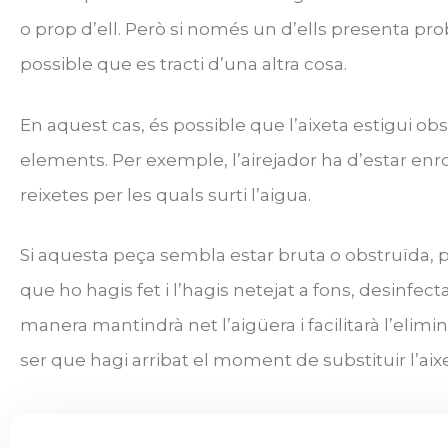
o prop d’ell. Però si només un d’ells presenta pr
possible que es tracti d’una altra cosa.
En aquest cas, és possible que l’aixeta estigui o
elements. Per exemple, l’airejador ha d’estar enrosc
reixetes per les quals surti l’aigua.
Si aquesta peça sembla estar bruta o obstruïda
que ho hagis fet i l’hagis netejat a fons, desinfe
manera mantindrà net l’aigüera i facilitarà l’elimi
ser que hagi arribat el moment de substituir l’aix