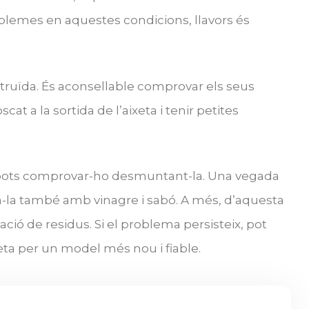
oblemes en aquestes condicions, llavors és
bstruïda. És aconsellable comprovar els seus
at a la sortida de l’aixeta i tenir petites
, pots comprovar-ho desmuntant-la. Una vegada
cta-la també amb vinagre i sabó. A més, d’aquesta
nació de residus. Si el problema persisteix, pot
eta per un model més nou i fiable.