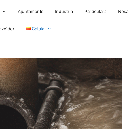
Ajuntaments
Indústria
Particulars
Nosal
oveïdor
Català