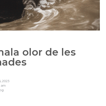
ala olor de les
nades
6, 2023
9 am
og