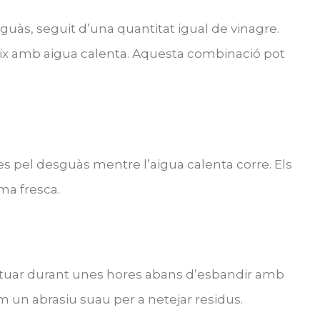
guàs, seguit d’una quantitat igual de vinagre.
ix amb aigua calenta. Aquesta combinació pot
les pel desguàs mentre l’aigua calenta corre. Els
oma fresca.
actuar durant unes hores abans d’esbandir amb
om un abrasiu suau per a netejar residus.