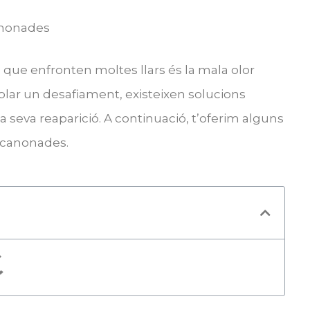
anonades
ue enfronten moltes llars és la mala olor
lar un desafiament, existeixen solucions
la seva reaparició. A continuació, t’oferim alguns
s canonades.