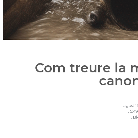
Com treure la m
cano
agost 1
,
5:4
,
Bl